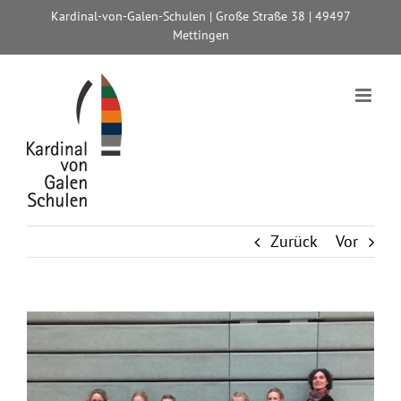
Zum
Kardinal-von-Galen-Schulen | Große Straße 38 | 49497
Inhalt
Mettingen
springen
Zurück
Vor