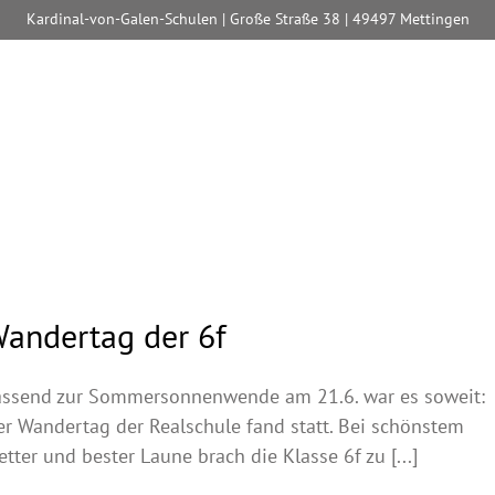
Kardinal-von-Galen-Schulen | Große Straße 38 | 49497 Mettingen
andertag der 6f
assend zur Sommersonnenwende am 21.6. war es soweit:
er Wandertag der Realschule fand statt. Bei schönstem
tter und bester Laune brach die Klasse 6f zu [...]