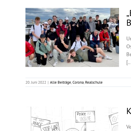
„
B
U
O
B
[..
20. Juni 2022
|
Alle Beiträge
,
Corona
,
Realschule
K
Ve