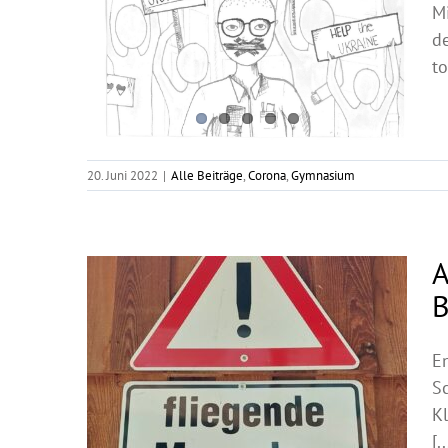
M
d
to
20. Juni 2022
|
Alle Beiträge
,
Corona
,
Gymnasium
A
B
En
S
Kl
[..