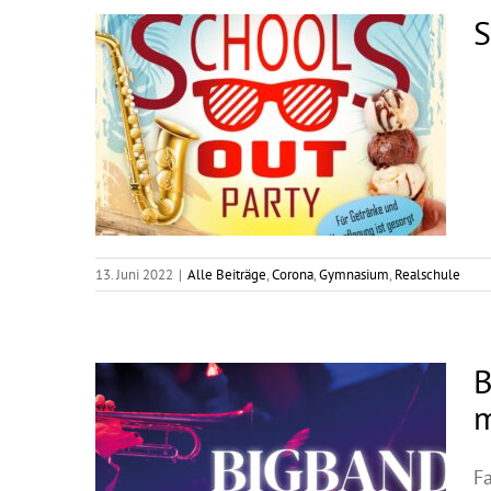
S
13. Juni 2022
|
Alle Beiträge
,
Corona
,
Gymnasium
,
Realschule
B
m
Fa