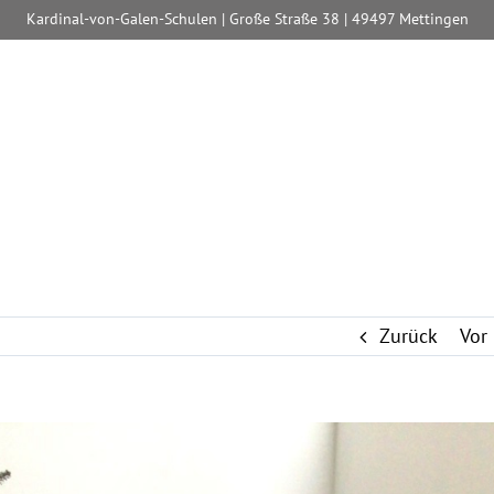
Kardinal-von-Galen-Schulen | Große Straße 38 | 49497 Mettingen
Zurück
Vor