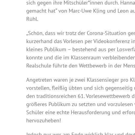
sich gegen ihre Mitschüler*innen durch. Hanna
gemacht hat“ von Marc-Uwe Kling und Leon aus
Rühl.
„Schön, dass wir trotz der Corona-Situatio
kurzerhand das Vorlesen per Videokonferenz in
kleines Publikum – bestehend aus per Losverf
konnte und die im Klassenraum verbleibenden 
Realschule führte den Wettbewerb in der Mens
Angetreten waren je zwei Klassensieger pro Kl
vorstellen, fleißig übten und sich gegenseitig
den traditionsreichen 61. Vorlesewettbewerb 
größeres Publikum zu setzten und vorzulesen 
Schüler eine echte Herausforderung und erfor
hervozuheben!
Jedoch nur wer am Ende wirklich klar und deutl