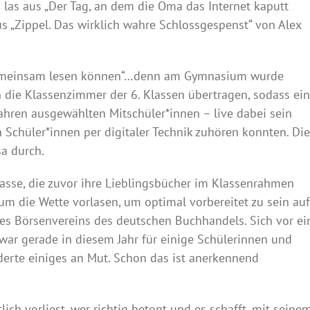
 las aus „Der Tag, an dem die Oma das Internet kaputt
 „Zippel. Das wirklich wahre Schlossgespenst“ von Alex
n gemeinsam lesen können“…denn am Gymnasium wurde
 die Klassenzimmer der 6. Klassen übertragen, sodass ein
ahren ausgewählten Mitschüler*innen – live dabei sein
Schüler*innen per digitaler Technik zuhören konnten. Die
a durch.
asse, die zuvor ihre Lieblingsbücher im Klassenrahmen
 um die Wette vorlasen, um optimal vorbereitet zu sein auf
des Börsenvereins des deutschen Buchhandels. Sich vor ei
war gerade in diesem Jahr für einige Schülerinnen und
derte einiges an Mut. Schon das ist anerkennend
ich vorliest, wer richtig betont und es schafft, mit seine