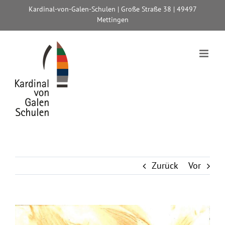
Zum
Kardinal-von-Galen-Schulen | Große Straße 38 | 49497
Inhalt
Mettingen
springen
Zurück
Vor