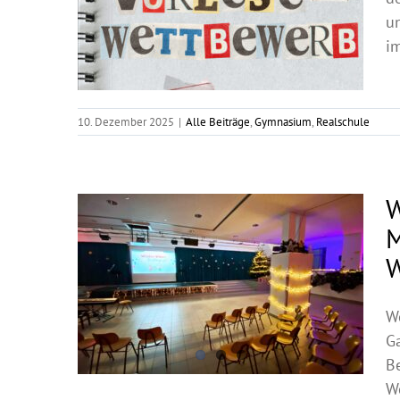
u
im
10. Dezember 2025
|
Alle Beiträge
,
Gymnasium
,
Realschule
W
M
W
W
Ga
B
W