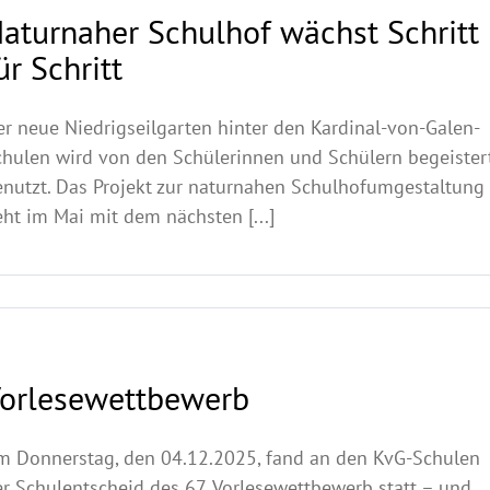
aturnaher Schulhof wächst Schritt
ür Schritt
r neue Niedrigseilgarten hinter den Kardinal-von-Galen-
chulen wird von den Schülerinnen und Schülern begeister
enutzt. Das Projekt zur naturnahen Schulhofumgestaltung
ht im Mai mit dem nächsten [...]
orlesewettbewerb
m Donnerstag, den 04.12.2025, fand an den KvG-Schulen
r Schulentscheid des 67. Vorlesewettbewerb statt – und