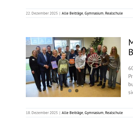
22. Dezember 2025
|
Alle Beiträge
,
Gymnasium
,
Realschule
M
B
6
P
b
si
18. Dezember 2025
|
Alle Beiträge
,
Gymnasium
,
Realschule