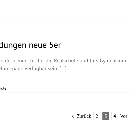
dungen neue 5er
 der neuen 5er für die Realschule und fürs Gymnasium
omepage verfügbar sein. [...]
hule
Zurück
2
3
4
Vor