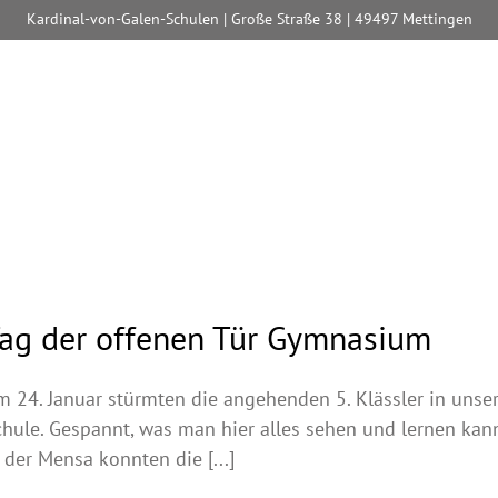
Kardinal-von-Galen-Schulen | Große Straße 38 | 49497 Mettingen
ag der offenen Tür Gymnasium
m 24. Januar stürmten die angehenden 5. Klässler in unse
hule. Gespannt, was man hier alles sehen und lernen kann
 der Mensa konnten die [...]