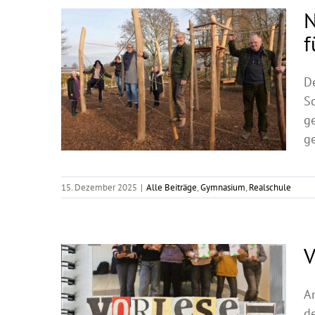
N
f
De
S
g
ge
15. Dezember 2025
|
Alle Beiträge
,
Gymnasium
,
Realschule
V
A
de