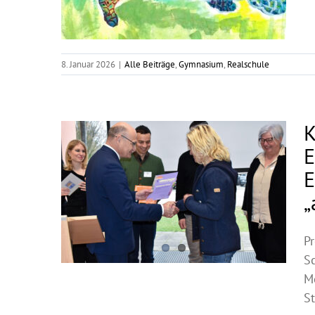
8. Januar 2026
|
Alle Beiträge
,
Gymnasium
,
Realschule
K
E
E
„
Pr
S
Mo
St